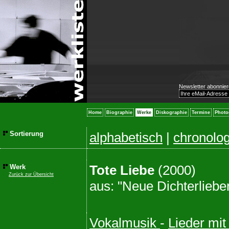
Newsletter abonnier
Home
Biographie
Werke
Diskographie
Termine
Photo
Sortierung
alphabetisch
|
chronolo
Tote Liebe
(2000)
Werk
Zurück zur Übersicht
aus: "Neue Dichterliebe
Vokalmusik
-
Lieder mit