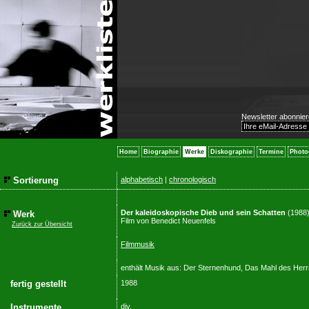
Newsletter abonnier
Home
Biographie
Werke
Diskographie
Termine
Photo
Sortierung
alphabetisch
|
chronologisch
Der kaleidoskopische Dieb und sein Schatten
(1988
Werk
Film von Benedict Neuenfels
Zurück zur Übersicht
Filmmusik
enthält Musik aus: Der Sternenhund, Das Mahl des Herr
fertig gestellt
1988
Instrumente
div.