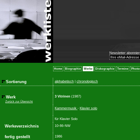
Newsletter abonnier
Home
Biographie
Werke
Diskographie
Termine
Photo
Sortierung
alphabetisch
|
chronologisch
3 Vitrinen
(1987)
Werk
Zurück zur Übersicht
Kammermusik
-
Klavier solo
für Klavier Solo
Werkeverzeichnis
10-86-NW
fertig gestellt
1986