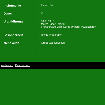
Instrumente
Klavier Solo
Dauer
7'
Uraufführung
10.03.1987
Moritz Eggert, Klavier
Frankfurt am Main, Leyda Ungerer-Hauskonzert
Besonderheit
leichte Präparation
siehe auch
Großstadtmenschen
nach oben
|
Datenschutz