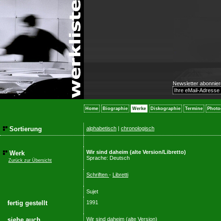
Newsletter abonnier
Home
Biographie
Werke
Diskographie
Termine
Photo
Sortierung
alphabetisch
|
chronologisch
Wir sind daheim (alte Version/Libretto)
Werk
Sprache: Deutsch
Zurück zur Übersicht
Schriften
-
Libretti
Sujet
fertig gestellt
1991
siehe auch
Wir sind daheim (alte Version)