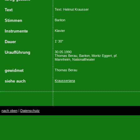
Text
Text: Helmut Krausser
Stimmen
Bariton
Instrumente
Klavier
Dauer
1' 30''
Uraufführung
30.05.1990
Thomas Berau, Bariton, Moritz Eggert, pf.
Mannheim, Nationaltheater
gewidmet
Thomas Berau
siehe auch
Krausseriana
nach oben
|
Datenschutz