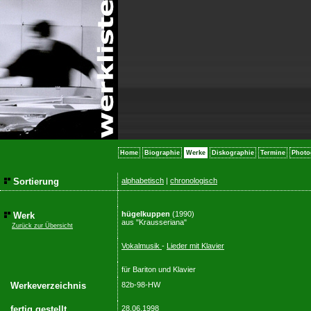
Home
Biographie
Werke
Diskographie
Termine
Photo
Sortierung
alphabetisch
|
chronologisch
hügelkuppen
(1990)
Werk
aus "Krausseriana"
Zurück zur Übersicht
Vokalmusik
-
Lieder mit Klavier
für Bariton und Klavier
Werkeverzeichnis
82b-98-HW
fertig gestellt
28.06.1998