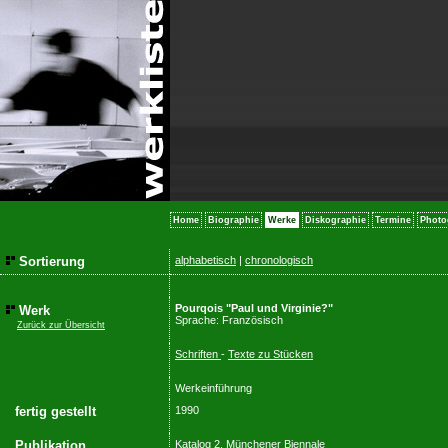
Home
Biographie
Werke
Diskographie
Termine
Photo
Sortierung
alphabetisch
|
chronologisch
Pourqois "Paul und Virginie?"
Werk
Sprache: Französisch
Zurück zur Übersicht
Schriften
-
Texte zu Stücken
Werkeinführung
fertig gestellt
1990
Publikation
Katalog 2. Münchener Biennale