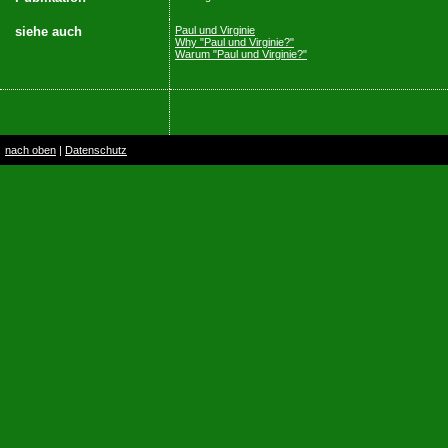
siehe auch
Paul und Virginie
Why "Paul und Virginie?"
Warum "Paul und Virginie?"
nach oben
|
Datenschutz