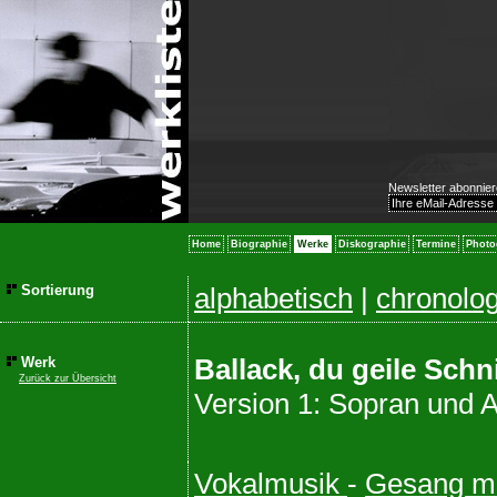
Newsletter abonnier
Home
Biographie
Werke
Diskographie
Termine
Photo
Sortierung
alphabetisch
|
chronolo
Ballack, du geile Schn
Werk
Zurück zur Übersicht
Version 1: Sopran und 
Vokalmusik
-
Gesang mi