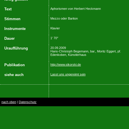
Text
Aphorismen von Herbert Heckmann
Stimmen
Mezzo oder Bariton
Instrumente
Klavier
Dauer
1' 70''
Uraufführung
20.09.2009
Hans-Christoph Begemann, bar., Moritz Eggert, pf.
Edenkoben, Künstlerhaus
Publikation
http://www.sikorski.de
siehe auch
Lasst uns ungereimt sein
nach oben
|
Datenschutz