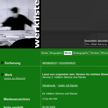
Newsletter abonnier
Home
Biographie
Werke
Diskographie
Termine
Photo
Sortierung
alphabetisch
|
chronologisch
Lasst uns ungereimt sein, Version für mittlere Sti
Werk
Version 2: mittlere Stimme und Klavier
Zurück zur Übersicht
Vokalmusik
-
Lieder mit Klavier
für mittlere Stimme und Klavier
Werkeverzeichnis
171b-09-HW
fertig gestellt
05.09.2009