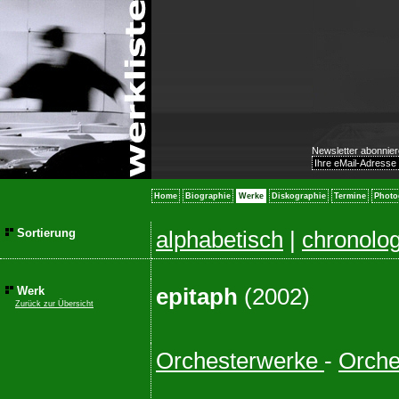
Newsletter abonnier
Home
Biographie
Werke
Diskographie
Termine
Photo
Sortierung
alphabetisch
|
chronolo
epitaph
(2002)
Werk
Zurück zur Übersicht
Orchesterwerke
-
Orches