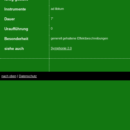
Instrumente
ad libitum
Dauer
7'
Uraufführung
0
Besonderheit
generell gehaltene Effektbeschreibungen
siehe auch
Symphonie 2.0
nach oben
|
Datenschutz