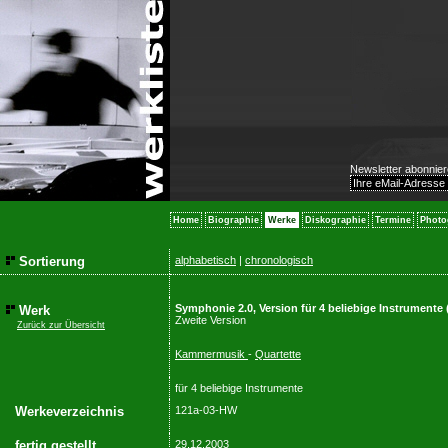
Newsletter abonnier
Home
Biographie
Werke
Diskographie
Termine
Photo
Sortierung
alphabetisch
|
chronologisch
Symphonie 2.0, Version für 4 beliebige Instrument
Werk
Zweite Version
Zurück zur Übersicht
Kammermusik
-
Quartette
für 4 beliebige Instrumente
Werkeverzeichnis
121a-03-HW
fertig gestellt
29.12.2003