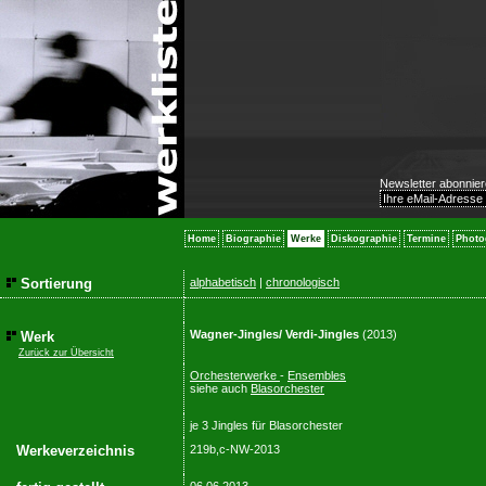
Newsletter abonnier
Home
Biographie
Werke
Diskographie
Termine
Photo
Sortierung
alphabetisch
|
chronologisch
Wagner-Jingles/ Verdi-Jingles
(2013)
Werk
Zurück zur Übersicht
Orchesterwerke
-
Ensembles
siehe auch
Blasorchester
je 3 Jingles für Blasorchester
Werkeverzeichnis
219b,c-NW-2013