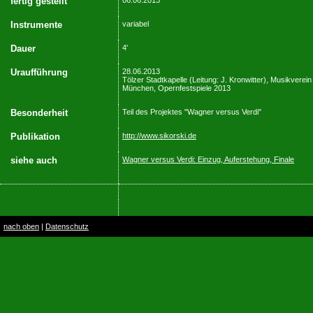
fertig gestellt
06.06.2013
Instrumente
variabel
Dauer
4'
Uraufführung
28.06.2013
Tölzer Stadtkapelle (Leitung: J. Kronwitter), Musikverein
München, Opernfestspiele 2013
Besonderheit
Teil des Projektes "Wagner versus Verdi"
Publikation
http://www.sikorski.de
siehe auch
Wagner versus Verdi: Einzug, Auferstehung, Finale
nach oben
|
Datenschutz